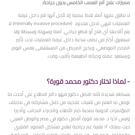
مميزات علاج ألم العصب الخامس بدون جراحة:
لا نطلق عليها أصلا لفظ عملية إلا لأجل أنها تتم داخل غرفة
العمليات؛ فهي تدخل محدود (minimally invasive procedure) لا
يتم أثناءها أي فتح أو قطع جراحي. آمنة وسهلة وبسيطة ولا
تستغرق أكثر من نصف ساعة داخل غرفة العمليات تحت تأثير
المخدر الموضعي. ويخرج المريض من المستشفى بنفس اليوم،
ويستعيد عمله وحياته الطبيعية بأقرب وقت.
- لماذا تختار دكتور محمد قورة؟
ببساطه شديدة لأنه افضل دكتور فهو دائم الاطلاع على أحدث ما
توصل له العلم من تقنيات علاجيه من خلال مشاركته في مختلف
المؤتمرات الدولية بصحبة كبار الأطباء والخبراء الاجانب. وأخيرا
وليس اخرا د. محمد قورة أفضل دكتور في مصر والوطن العربي
حيث يمتلك ١٢ تقنية غير جراحية لعلاج مشاكل العمود الفقري
والمفاصل فهو اول من ادخل تقنيات العلاج التداخلي الحديثة في