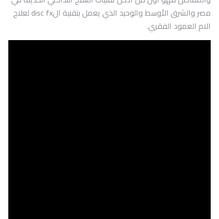
مصر والشرق الأوسط والوحيد الذي يعمل بتقنية الdisc fx لعلاج
الام العمود الفقري.