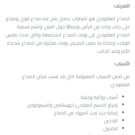
تواصل معنا
التعريف:
الصداع العنقودي هو اضطراب عصبي ينتج عنه صداع قوي ومتكرر
على جانب واحد من الرأس ونمطيًا حول العين. وتشير تسمية
الصداع العنقودي الى نوبات الصداع المجتمعة والتي تحدث بنفس
الوقت، وعادة ما يصيب المريض نوبات متكررة من الصداع شديدة
الألم وحيد الجانب.
الأسباب:
من ضمن الاسباب المعروفة التي قد تسبب مرض الصداع
العنقودي:
أسباب وراثية وجينية
إفراو الجسم المفاجئ للهستامين والسيروتونين
إصابة جزء تحت المهاد من الدماغ
التدخين
الكحول