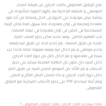
تواصل معنا
علاج الإنزلاق الغضروفي بالتردد الحراري عن طريقة المخدر
الموضعي و الاشعه التداخلية بعد إظهار الصورة المأخوذة على
شاشة عرض موجودة علي الجهاز فى الحال وتمكننا من أخذ صور
متعددة وسريعة فى ثوان معدودة، مما يسهل ضبط مكان الإبرة
المستخدمة فى الحقن فى ثوان معدودة في غرفه العمليات
تحت التعقيم الكامل , وبعد تحديد مكان جذور العصب المراد
علاجه عن طريق الاشعه , يتم تخدير الجلد عن طريق ابره رفيعه
بتخدير موضعي و يتم ادخال ابره رفيعه معزوله تماما ماعدا جزء
بسيط في مقدمتها و يتم ادخال كابل من جهاز التردد الحراري
داخل الابره حتي تكون كل الطاقة العلاجية مركزه علي جذور
الاعصاب و يتم التأكد من الموضع الصحيح للابره عن طريق اختبار
داخل جهاز التردد الحراري و ذلك لضمان افضل النتائج و الامان,
ويتم أيضا استخدام PRF على جذور الأعصاب المركزية مع الانزلاق
الغضروفى
لماذا يستخدم التردد الحراري لعلاج الإنزلاق الغضروفي ؟