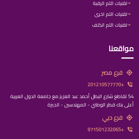
تقنيات الآم الرقبة
تقنيات الآم اخرى
تقنيات الآم الكتف
مواقعنا
فرع مصر
+201210577770
54 تقاطع شارع البطل أحمد عبد العزيز مع جامعة الدول العربية
أعلى بنك قطر الوطني - المهندسين - الجيزة
فرع دبي
+971501232065