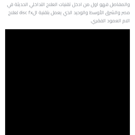
والمفاصل فهو اول من ادخل تقنيات العلاج التداخلي الحديثة في
مصر والشرق الأوسط والوحيد الذي يعمل بتقنية الdisc fx لعلاج
الام العمود الفقري.