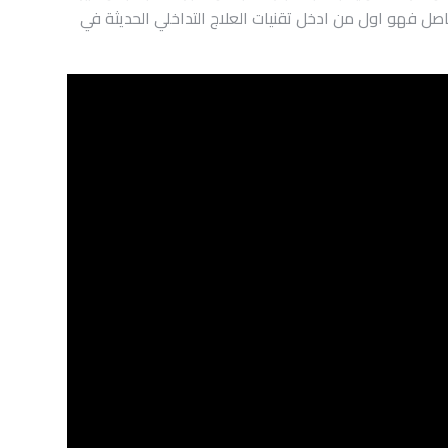
ية لعلاج مشاكل العمود الفقري والمفاصل فهو اول من ادخل تقنيات العلاج التداخلي الحديثة في