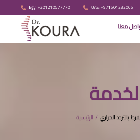
Egy: +201210577770
UAE: +971501232065
اصل معنا
لخدمة
ط بالتردد الحراري
الرئيسية