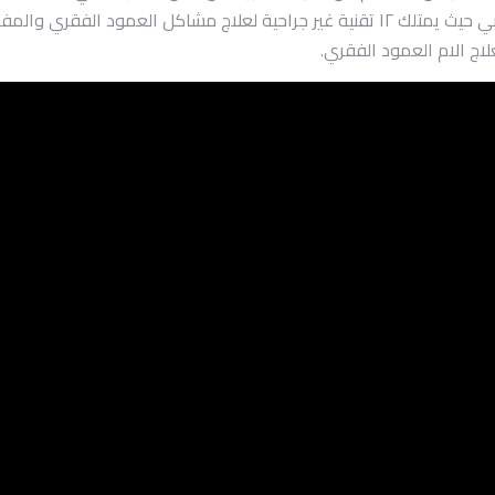
وليس اخرا د. محمد قورة أفضل دكتور في مصر والوطن العربي حيث يمتلك ١٢ تقنية غير جراح