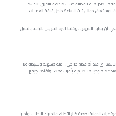
لمنطقة الصدرية او القطنية حسب منطقة التعرق بالجسم.
ية . ويستغرق حوالي ثلث الساعة داخل غرفة العمليات
بغي أن يقلق المريض . وكلما التزم المريض بالراحة بالمنزل
ملية . إلا لأجل أنها تتم داخل غرفة العمليات ؛ فهي تدخل محدود (minimally invasive procedure) . لا يتم أثناءها أي فتح أو قطع جراحي . آمنة وسهلة وبسيطة ولا
د عمله وحياته الطبيعية بأقرب وقت .
وتفادت جيمع
ات الدولية بصحبة كبار الأطباء والخبراء الاجانب. وأخيرا