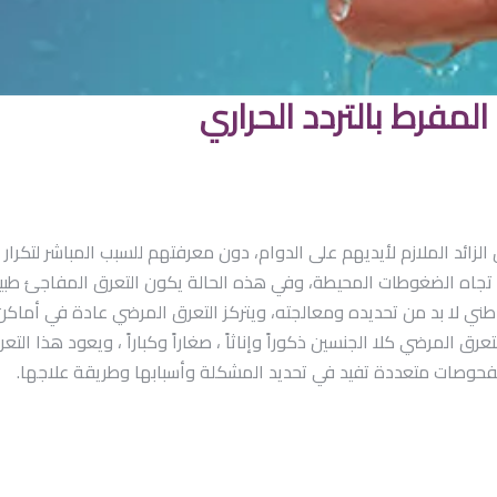
لمفرط بالتردد الحراري
الزائد الملازم لأيديهم على الدوام، دون معرفتهم للسبب المباشر لت
ه الضغوطات المحيطة، وفي هذه الحالة يكون التعرق المفاجئ طبيعياً وغ
 باطني لا بد من تحديده ومعالجته، ويتركز التعرق المرضي عادة في أم
رق المرضي كلا الجنسين ذكوراً وإناثاً ، صغاراً وكباراً ، ويعود هذا الت
فحوصات متعددة تفيد في تحديد المشكلة وأسبابها وطريقة علاجها.