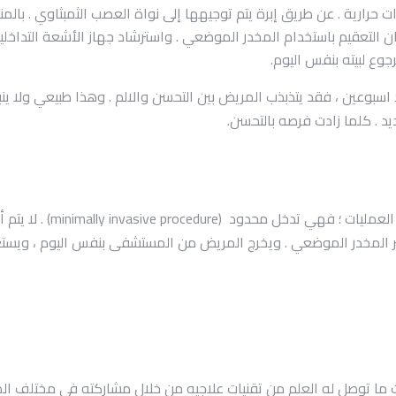
ات حرارية . عن طريق إبرة يتم توجيهها إلى نواة العصب الثمبثاوي . با
ن التعقيم باستخدام المخدر الموضعي . واسترشاد جهاز الأشعة التداخل
وع لبيته بنفس اليوم.
د اسبوعين ، فقد يتذبذب المريض بين التحسن والالم . وهذا طبيعي ولا ين
د . كلما زادت فرصه بالتحسن.
لا نطلق عليها أصلا لفظ ع
ر المخدر الموضعي . ويخرج المريض من المستشفى بنفس اليوم ، ويستعي
ا توصل له العلم من تقنيات علاجيه من خلال مشاركته في مختلف المؤتمر