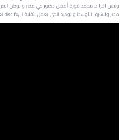
مصر والشرق الأوسط والوحيد الذي يعمل بتقنية الdisc fx لعلاج الام العمود الفقري.