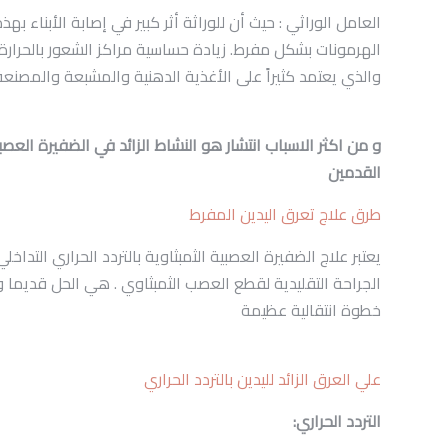
العامل الوراثي : حيث أن للوراثة أثر كبير في إصابة الأبناء 
الهرمونات بشكل مفرط. زيادة حساسية مراكز الشعور بالحرار
والذي يعتمد كثيراً على الأغذية الدهنية والمشبعة والمصنعة
و من اكثر الاسباب انتشار هو النشاط الزائد في الضفيرة العص
القدمين
طرق علاج تعرق اليدين المفرط
يعتبر علاج الضفيرة العصبية الثمبثاوية بالتردد الحراري الت
الجراحة التقليدية لقطع العصب الثمبثاوي . هي الحل قديما و لك
خطوة انتقالية عظيمة
علي العرق الزائد لليدين بالتردد الحراري
التردد الحراري: