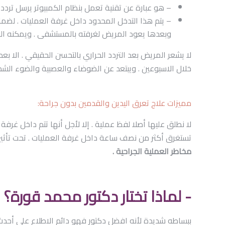
– هو عبارة عن تقنية تعمل بنظام الكمبيوتر يرسل تردد
– يتم هذا التدخل المحدود داخل غرفة العمليات . لضما
وبعدها يعود المريض لغرفته بالمستشفى . ويمكنه الرج
لا يشعر المريض بعد التردد الحراري بالتحسن الحقيقي . الا بع
خلال الاسبوعين . ويبتعد عن الضوضاء والعصبية والضوء الشدي
مميزات علاج تعرق اليدين والقدمين بدون جراحة:
تستغرق أكثر من نصف ساعة داخل غرفة العمليات . تحت تأثي
مخاطر العملية الجراحية .
- لماذا تختار دكتور محمد قورة؟
ببساطه شديدة لأنه افضل دكتور فهو دائم الاطلاع على أحدث م