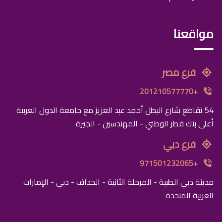
مواقعنا
فرع مصر
+201210577770
54 تقاطع شارع البطل أحمد عبد العزيز مع جامعة الدول العربية
أعلى بنك قطر الوطني - المهندسين - الجيزة
فرع دبي
+971501232065
مدينة دبي الطبية - المرحلة الثانية - الجداف - دبي - الإمارات
العربية المتحدة