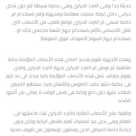
حديثة جدا وهى التردد الحرارى وهى عملية بسيطة تتم دون تدخل
جراحى داخل غرفة عمليات معقمة ومجهزة وتتم باستخدام ابر
خاصة تسمى ابر التردد الحرارى توضع بالقرب من الأعصاب التى
تنقل الأحساس بالألم باستخدام جهاز اشعة مخصص لذلك او
باستخدام جهاز السونار (الموجات فوق الصوتية)
وهذه الأجهزة تقوم بتحديد اماكن هذه الأعصاب المؤلمة بدقة
متناهية ثم توصل ابر التردد الحرارى بجهاز التردد الحرارى والذى
يقوم بايقاف عمل هذه الأعصاب المؤلمة كما يحدث الى حد كبير
فى عملية حشو عصب الضروس والأسنان بحيث يستطيع المريض
الابقاء عليها دون خلع ولكنه فى نفس الوقت لا يعانى من ألمها
الشديد.
وتقنية علاج الأعصاب المثارة بالتردد الحرارى ثبتت فاعليتها فى
العالم وهى بديل جيد لعمليات تغيير مفصل الركبة ولكن بدون
جراحة خاصة للمرضى الذين يرفضون اويعانون من ظروف صحية