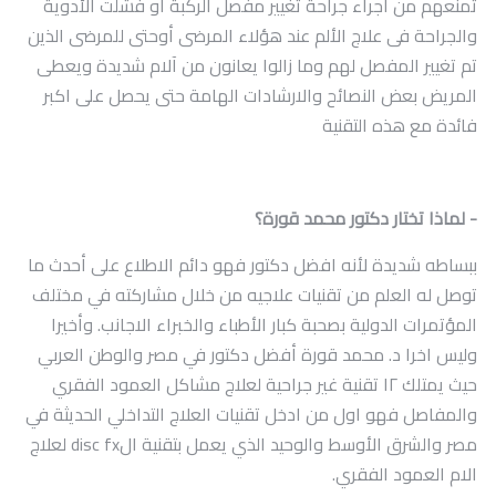
تمنعهم من اجراء جراحة تغيير مفصل الركبة او فشلت الأدوية
والجراحة فى علاج الألم عند هؤلاء المرضى أوحتى للمرضى الذين
تم تغيير المفصل لهم وما زالوا يعانون من آلام شديدة ويعطى
المريض بعض النصائح والارشادات الهامة حتى يحصل على اكبر
فائدة مع هذه التقنية
- لماذا تختار دكتور محمد قورة؟
ببساطه شديدة لأنه افضل دكتور فهو دائم الاطلاع على أحدث ما
توصل له العلم من تقنيات علاجيه من خلال مشاركته في مختلف
المؤتمرات الدولية بصحبة كبار الأطباء والخبراء الاجانب. وأخيرا
وليس اخرا د. محمد قورة أفضل دكتور في مصر والوطن العربي
حيث يمتلك ١٢ تقنية غير جراحية لعلاج مشاكل العمود الفقري
والمفاصل فهو اول من ادخل تقنيات العلاج التداخلي الحديثة في
مصر والشرق الأوسط والوحيد الذي يعمل بتقنية الdisc fx لعلاج
الام العمود الفقري.