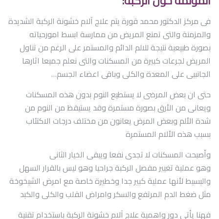
المؤلمة حول الركبة:
تواصل معنا
فى مركز الدكتور محمد قورة يتم علاج آلام خشونة الركبة الشديدة
والمزمنة والتى تمنع المريض من ممارسة ابسط امورحياته
بصورة طبيعية نتيجة للالم الدائم والمستمر على الرغم من تناول
المريض لجرعات كبيرة من المسكنات والتى نعلم جميعا اثارها
الجانبيى على المعدة والكلى وباقى اعضاء الجسم…
حتى ان بعض المرضى لا يستطيع النوم بدون هذه المسكنات
ويعانى من الأرق بصورة مستمرة وقد يستيقظ من النوم من
شدة الألم وبعض المرض يعانون من مختلف درجات الاكتئاب
بسبب هذه الألام المستمرة
وأصبحت المسكنات لا تجدى نفعا ويبقى الخيار الثانى
وهو عملية تغيير مفصل الركبة جراحيا وهو ليس بالقرار السهل
والبسيط لأنها عملية كبير جدا وخطيرة خاصة مع امرض الشيخوخة
مثل ضغط الدم المرتفع والسكر وامراض القلب والكلى والكبد
فهنا يأتى دور واهمية علاج آلام خشونة الركبة باستخدام تقنية